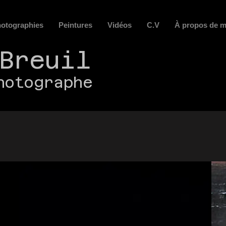
otographies
Peintures
Vidéos
C.V
À propos de m
Breuil
AC
hotographe